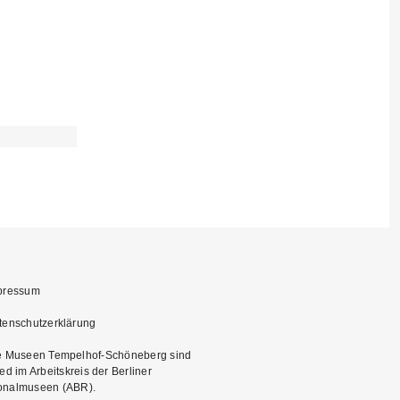
pressum
tenschutzerklärung
e Museen Tempelhof-Schöneberg sind
ied im Arbeitskreis der Berliner
onalmuseen (ABR)
.