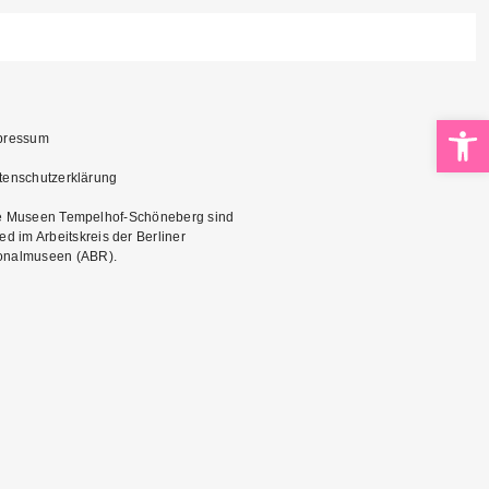
Op
pressum
tenschutzerklärung
e Museen Tempelhof-Schöneberg sind
ied im Arbeitskreis der Berliner
onalmuseen (ABR)
.