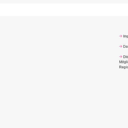
Im
Da
Di
Mitgl
Regi