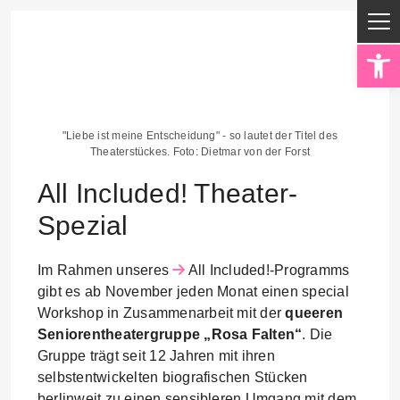
Op
"Liebe ist meine Entscheidung" - so lautet der Titel des
Theaterstückes. Foto: Dietmar von der Forst
All Included! Theater-
Spezial
Im Rahmen unseres
All Included!
-Programms
gibt es ab November jeden Monat einen special
Workshop in Zusammenarbeit mit der
queeren
Seniorentheatergruppe „Rosa Falten“
. Die
Gruppe trägt seit 12 Jahren mit ihren
selbstentwickelten biografischen Stücken
berlinweit zu einen sensibleren Umgang mit dem