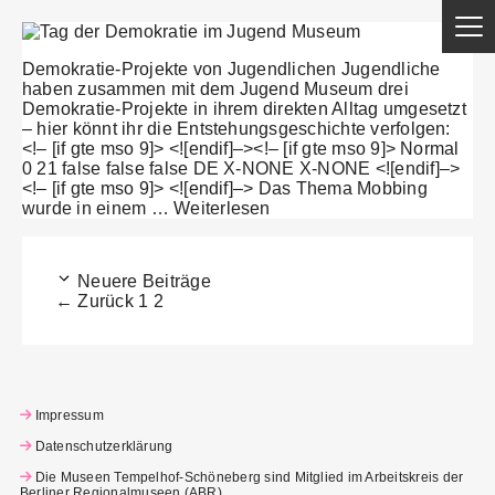
Demokratie-Projekte von Jugendlichen Jugendliche
haben zusammen mit dem Jugend Museum drei
Demokratie-Projekte in ihrem direkten Alltag umgesetzt
– hier könnt ihr die Entstehungsgeschichte verfolgen:
<!– [if gte mso 9]> <![endif]–><!– [if gte mso 9]> Normal
0 21 false false false DE X-NONE X-NONE <![endif]–>
<!– [if gte mso 9]> <![endif]–> Das Thema Mobbing
wurde in einem …
Weiterlesen
Neuere Beiträge
←
Zurück
1
2
Impressum
Datenschutzerklärung
Die Museen Tempelhof-Schöneberg sind Mitglied im Arbeitskreis der
Berliner Regionalmuseen (ABR)
.